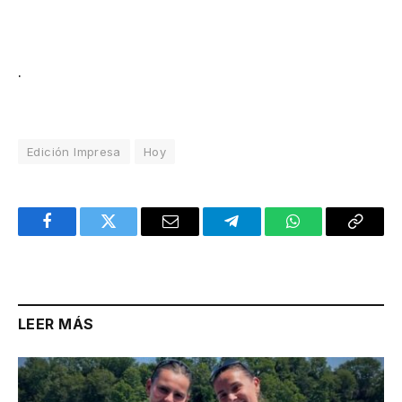
.
Edición Impresa
Hoy
Facebook
Twitter
Email
Telegram
WhatsApp
Copy
Link
LEER MÁS