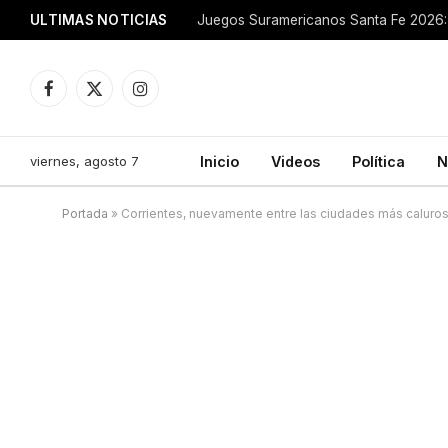
ULTIMAS NOTICIAS
Juegos Suramericanos Santa Fe 2026: 
Facebook
X
Instagram
(Twitter)
viernes, agosto 7
Inicio
Videos
Política
N
Portada
»
Corrientes, nuevamente entre las ciudades más caluros