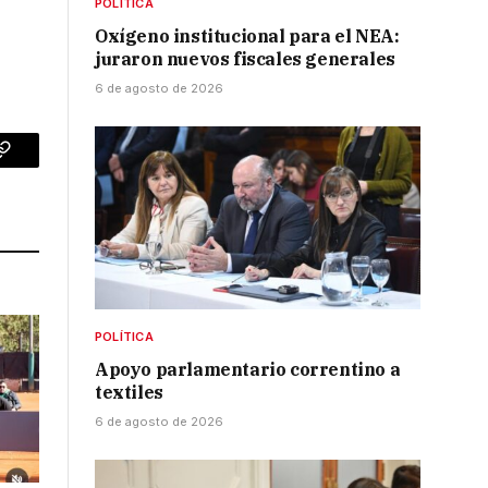
POLÍTICA
Oxígeno institucional para el NEA:
juraron nuevos fiscales generales
6 de agosto de 2026
p
Copy
Link
POLÍTICA
Apoyo parlamentario correntino a
textiles
6 de agosto de 2026