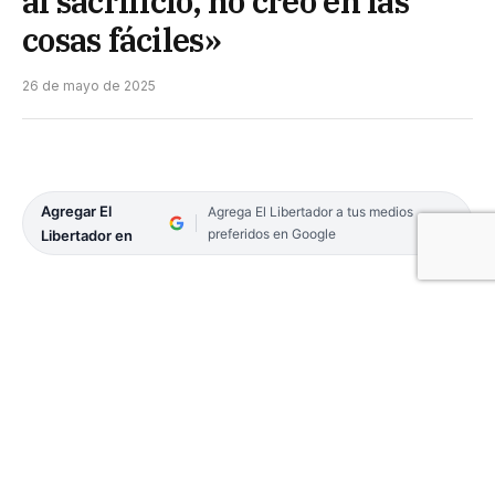
al sacrificio, no creo en las
cosas fáciles»
26 de mayo de 2025
Agregar El
Agrega El Libertador a tus medios
preferidos en Google
Libertador en
Los dos años que Juan José Ibáñez estuvo sin
pelear parecieron eternos. Su rol en las esquinas