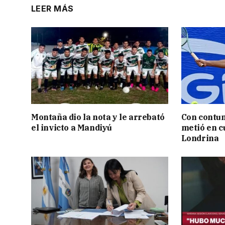
LEER MÁS
Montaña dio la nota y le arrebató
Con contun
el invicto a Mandiyú
metió en c
Londrina