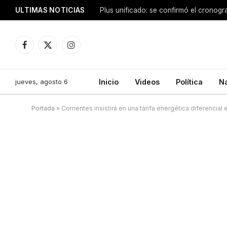
ULTIMAS NOTICIAS
Facebook
X
Instagram
(Twitter)
jueves, agosto 6
Inicio
Videos
Política
N
Portada
»
Corrientes insistirá en una tarifa energética diferencial