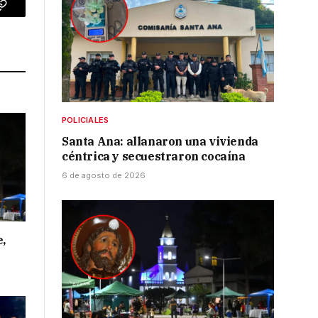
p
Copy
Link
POLICIALES
Santa Ana: allanaron una vivienda
céntrica y secuestraron cocaína
6 de agosto de 2026
e,