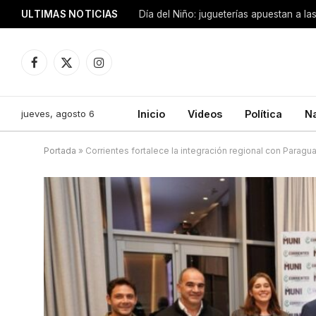
ULTIMAS NOTICIAS
Día del Niño: jugueterías apuestan a la
Facebook
X
Instagram
(Twitter)
jueves, agosto 6
Inicio
Videos
Política
N
Portada
»
Corrientes fortalece la integración regional con Paragua