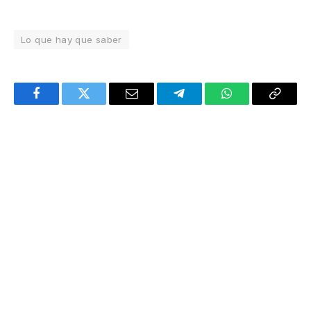
Lo que hay que saber
Facebook
Twitter
Email
Telegram
WhatsApp
Copy
Link