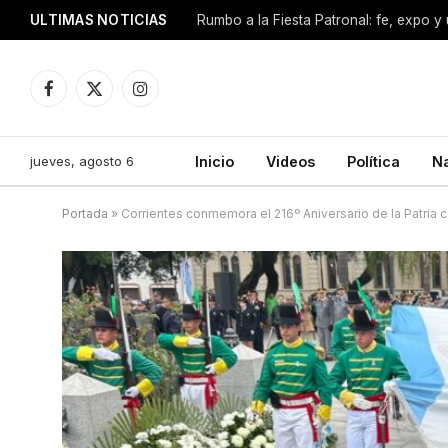
ULTIMAS NOTICIAS
Facebook
X
Instagram
(Twitter)
jueves, agosto 6
Inicio
Videos
Política
N
Portada
»
Corrientes conmemora el 216º Aniversario de la Patria c