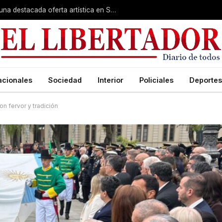
Rumbo a la Fiesta Patronal: fe, expo y una destacada oferta artística en San Roque
acionales
Sociedad
Interior
Policiales
Deportes
on fervor y tradición