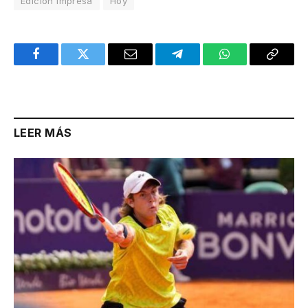
Edición Impresa
Hoy
Facebook
Twitter
Email
Telegram
WhatsApp
Copy
Link
LEER MÁS