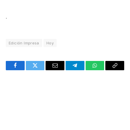
.
Edición Impresa
Hoy
Facebook
Twitter
Email
Telegram
WhatsApp
Copy
Link