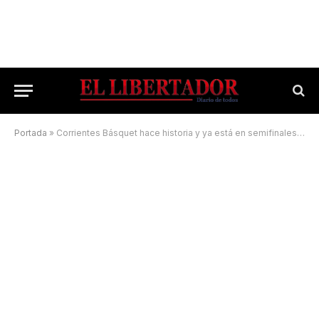
Portada
»
Corrientes Básquet hace historia y ya está en semifinales de la Liga Femenina