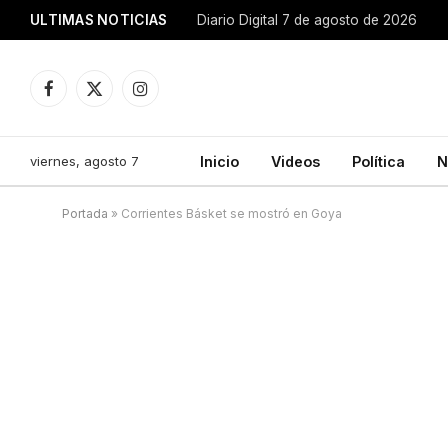
ULTIMAS NOTICIAS
Diario Digital 7 de agosto de 2026
Facebook
X
Instagram
(Twitter)
viernes, agosto 7
Inicio
Videos
Política
N
Portada
»
Corrientes Básket se mostró en Goya