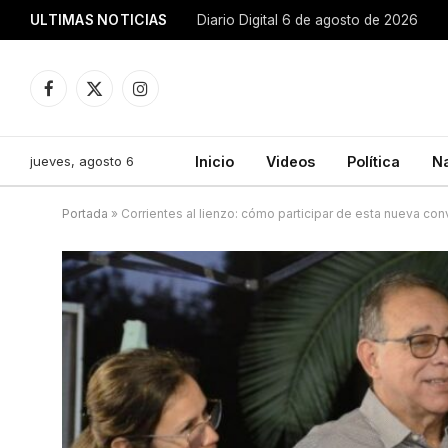
ULTIMAS NOTICIAS
Diario Digital 6 de agosto de 2026
Facebook
X
Instagram
(Twitter)
jueves, agosto 6
Inicio
Videos
Política
N
Portada
»
Corrientes al lienzo: cómo participar de esta nueva con