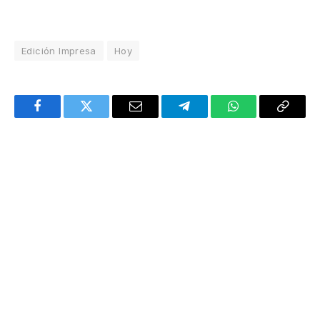
Edición Impresa
Hoy
Facebook
Twitter
Email
Telegram
WhatsApp
Copy
Link