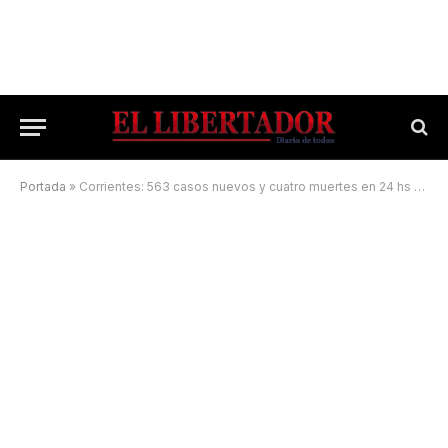
Portada
»
Corrientes: 563 casos nuevos y cuatro muertes en 24 hs por coronavirus