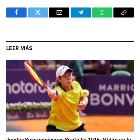
Facebook
Twitter
Email
Telegram
WhatsApp
Copy
Link
LEER MÁS
Juegos Suramericanos Santa Fe 2026: Midón en la