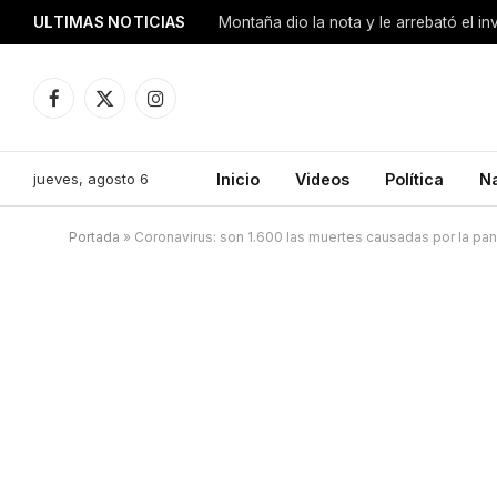
ULTIMAS NOTICIAS
Montaña dio la nota y le arrebató el i
Facebook
X
Instagram
(Twitter)
jueves, agosto 6
Inicio
Videos
Política
N
Portada
»
Coronavirus: son 1.600 las muertes causadas por la pa