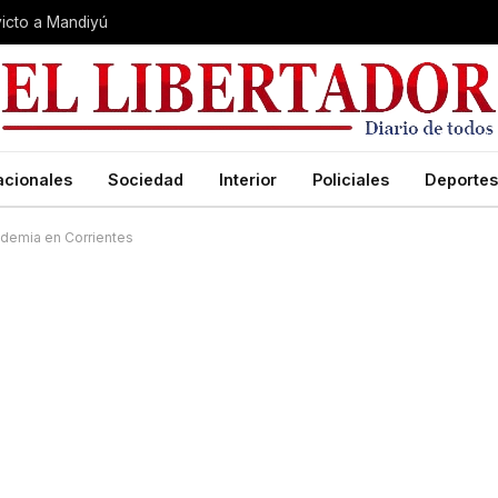
nvicto a Mandiyú
acionales
Sociedad
Interior
Policiales
Deportes
ndemia en Corrientes