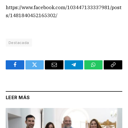
https://www.facebook.com/103447133337981/post
s/1481840452165302/
Destacada
Facebook
Twitter
Email
Telegram
WhatsApp
Copy
Link
LEER MÁS