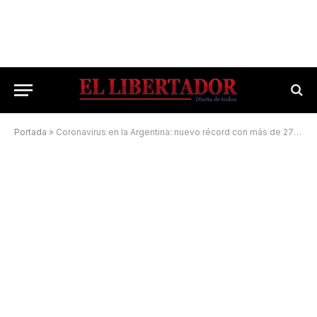
Portada
»
Coronavirus en la Argentina: nuevo récord con más de 27 mil casos