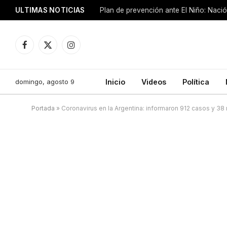
ULTIMAS NOTICIAS
Plan de prevención ante El Niño: Nació
Facebook
X
Instagram
(Twitter)
domingo, agosto 9
Inicio
Videos
Política
Portada
»
Coronavirus en la Argentina: informaron 912 casos y 38