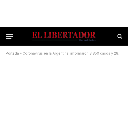
Portada
»
Coronavirus en la Argentina: informaron 8.850 casos y 281 muertes