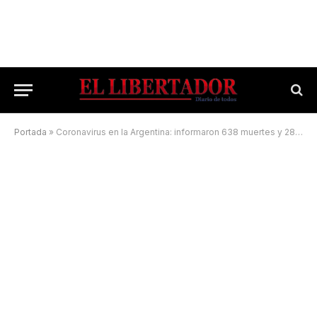
Portada
»
Coronavirus en la Argentina: informaron 638 muertes y 28.175 casos