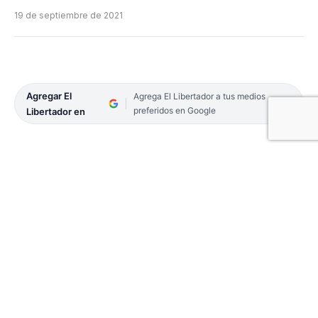
19 de septiembre de 2021
Agregar El
Agrega El Libertador a tus medios
preferidos en Google
Libertador en
El Gobierno nacional adelantó la convocatoria al
Consejo Nacional del Empleo, la Productividad y el
Salario mínimo, vital y móvil, que se reunirá este
martes 21, luego de la jura de los nuevos