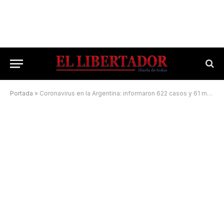
Portada
»
Coronavirus en la Argentina: informaron 622 casos y 61 muertes