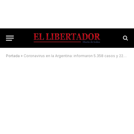
Portada
»
Coronavirus en la Argentina: informaron 5.358 casos y 224 muertes