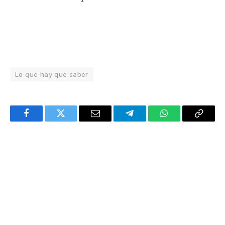
Lo que hay que saber
Facebook
Twitter
Email
Telegram
WhatsApp
Copy
Link