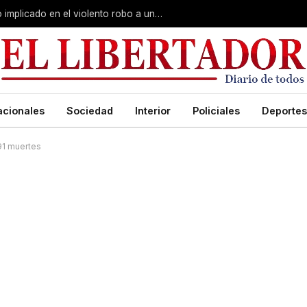
Curuzú Cuatiá: detuvieron a un séptimo implicado en el violento robo a una anciana
acionales
Sociedad
Interior
Policiales
Deportes
291 muertes