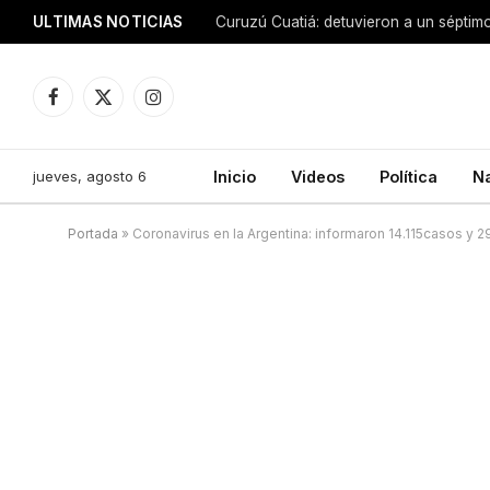
ULTIMAS NOTICIAS
Facebook
X
Instagram
(Twitter)
jueves, agosto 6
Inicio
Videos
Política
N
Portada
»
Coronavirus en la Argentina: informaron 14.115casos y 