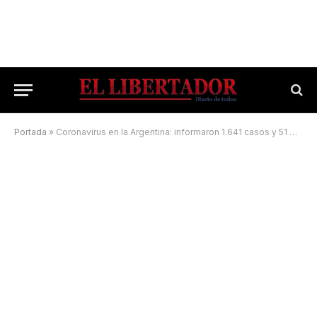
Portada
»
Coronavirus en la Argentina: informaron 1.641 casos y 51 muertes