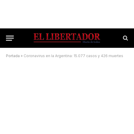
Portada
»
Coronavirus en la Argentina: 15.077 casos y 426 muertes