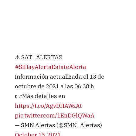
⚠ SAT | ALERTAS
#SiHayAlertaEstateAlerta
Información actualizada el 13 de
octubre de 2021 a las 06:38 h
👉Más detalles en
https://t.co/AgvDHAWzAt
pic.twitter.com/1EnDGlQWaA
— SMN Alertas (@SMN_Alertas)
October 13, 2021