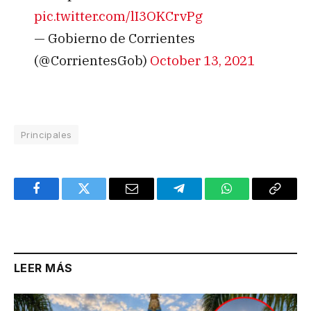
pic.twitter.com/lI3OKCrvPg
— Gobierno de Corrientes
(@CorrientesGob)
October 13, 2021
Principales
Facebook
Twitter
Email
Telegram
WhatsApp
Copy
Link
LEER MÁS