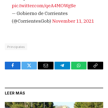
pic.twitter.com/qeA4MOWgSe
— Gobierno de Corrientes
(@CorrientesGob)
November 11, 2021
Principales
Facebook
Twitter
Email
Telegram
WhatsApp
Copy
Link
LEER MÁS