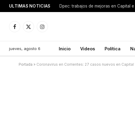
ULTIMAS NOTICIAS
Dpec: trabajos de mejoras en Capital e 
Facebook
X
Instagram
(Twitter)
jueves, agosto 6
Inicio
Videos
Política
N
Portada
»
Coronavirus en Corrientes: 27 casos nuevos en Capital y 