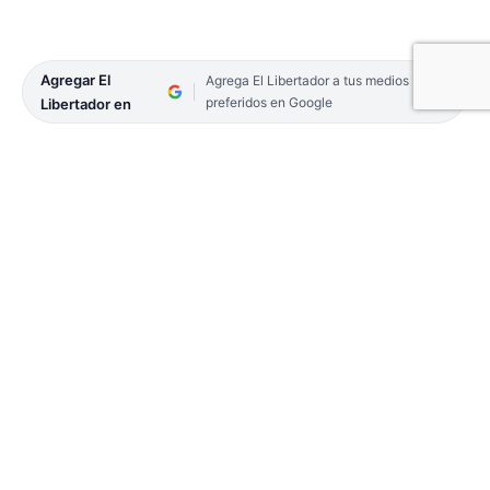
Agregar El
Agrega El Libertador a tus medios
preferidos en Google
Libertador en
Por Domingo Salvador Castagna*
Arzobispo emérito de Corrientes, Ciudadano
Ilustre de la provincia
La autoridad divina de Cristo.