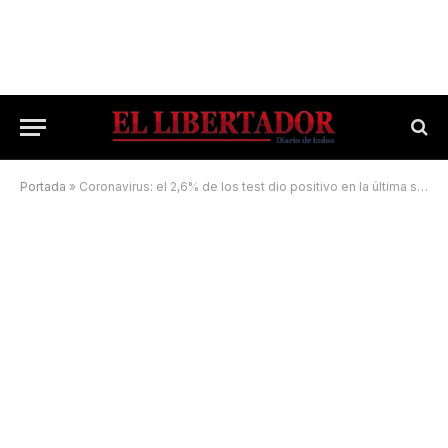
Portada
»
Coronavirus: el 2,6% de los test dio positivo en la última semana