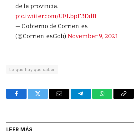
de la provincia.
pic.twitter.com/UFLbpF3DdB
— Gobierno de Corrientes
(@CorrientesGob)
November 9, 2021
Lo que hay que saber
Facebook
Twitter
Email
Telegram
WhatsApp
Copy
Link
LEER MÁS