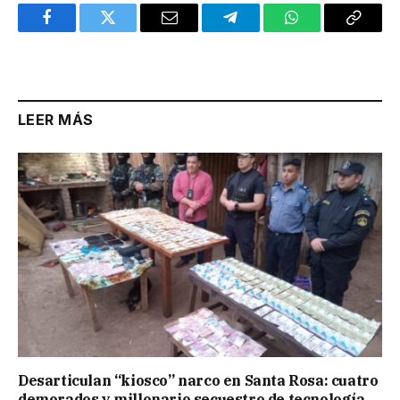
Facebook
Twitter
Email
Telegram
WhatsApp
Copy
Link
LEER MÁS
Desarticulan “kiosco” narco en Santa Rosa: cuatro
demorados y millonario secuestro de tecnología