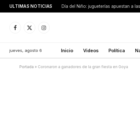
ULTIMAS NOTICIAS
Día del Niño: jugueterías apuestan a la
Facebook
X
Instagram
(Twitter)
jueves, agosto 6
Inicio
Videos
Política
N
Portada
»
Coronaron a ganadores de la gran fiesta en Goya