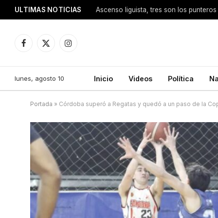
ULTIMAS NOTICIAS
Ascenso liguista, tres son los punteros
Facebook
X
Instagram
(Twitter)
lunes, agosto 10
Inicio
Videos
Política
Na
Portada
»
Córdoba superó a Regatas y quedó a un paso de la Co