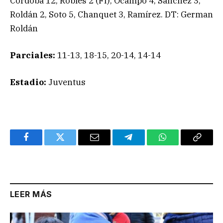
Córdoba 12, Robles 2 (FI); Ocampo 4, Sánchez 3,
Roldán 2, Soto 5, Chanquet 3, Ramírez. DT: German
Roldán
Parciales:
11-13, 18-15, 20-14, 14-14
Estadio:
Juventus
Facebook
Twitter
Email
Telegram
WhatsApp
Copy
Link
LEER MÁS