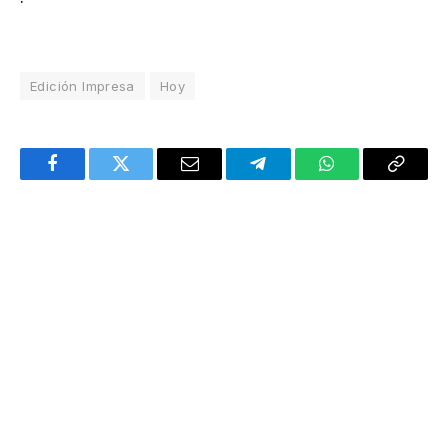
Edición Impresa
Hoy
Facebook
Twitter
Email
Telegram
WhatsApp
Copy
Link