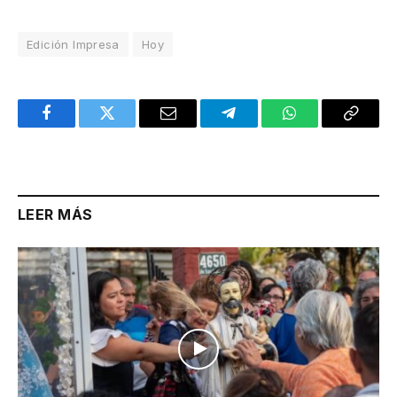
Edición Impresa
Hoy
Facebook
Twitter
Email
Telegram
WhatsApp
Copy
Link
LEER MÁS