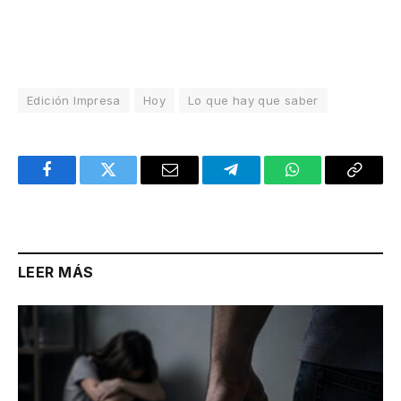
Edición Impresa
Hoy
Lo que hay que saber
Facebook
Twitter
Email
Telegram
WhatsApp
Copy
Link
LEER MÁS