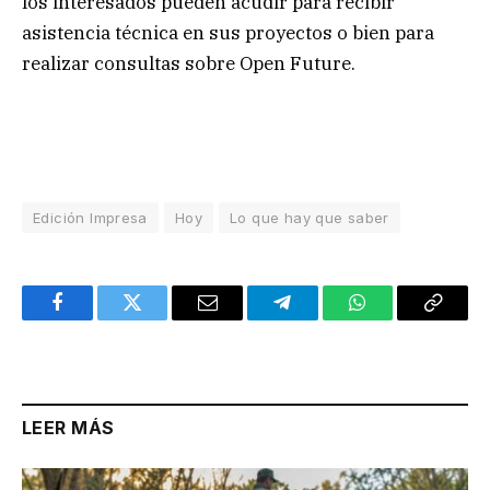
los interesados pueden acudir para recibir
asistencia técnica en sus proyectos o bien para
realizar consultas sobre Open Future.
Edición Impresa
Hoy
Lo que hay que saber
Facebook
Twitter
Email
Telegram
WhatsApp
Copy
Link
LEER MÁS