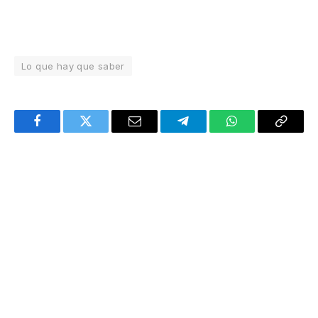
Lo que hay que saber
Facebook
Twitter
Email
Telegram
WhatsApp
Copy
Link