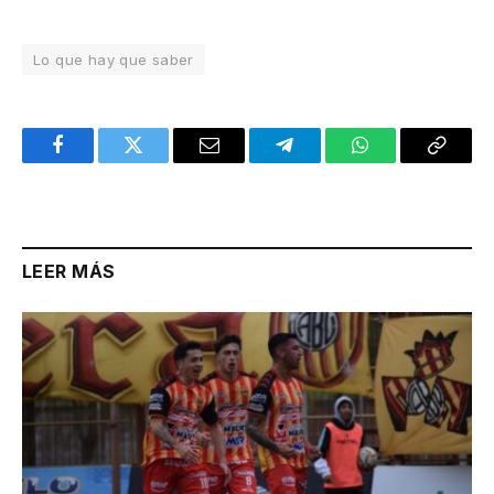
Lo que hay que saber
Facebook
Twitter
Email
Telegram
WhatsApp
Copy
Link
LEER MÁS