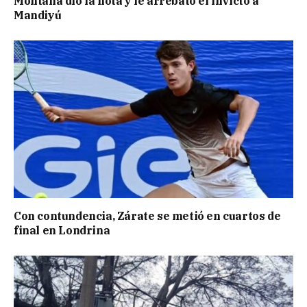
Montaña dio la nota y le arrebató el invicto a
Mandiyú
Con contundencia, Zárate se metió en cuartos de
final en Londrina