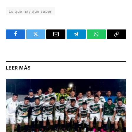
Lo que hay que saber
Facebook
Twitter
Email
Telegram
WhatsApp
Copy
Link
LEER MÁS