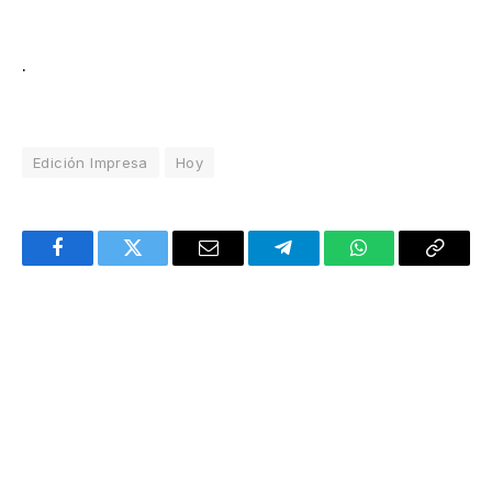
.
Edición Impresa
Hoy
Facebook
Twitter
Email
Telegram
WhatsApp
Copy
Link