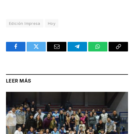
Edición Impresa
Hoy
Facebook
Twitter
Email
Telegram
WhatsApp
Copy
Link
LEER MÁS