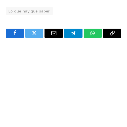
Lo que hay que saber
Facebook
Twitter
Email
Telegram
WhatsApp
Copy
Link