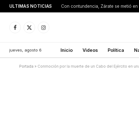
ULTIMAS NOTICIAS
Con contundencia, Zárate se metió en 
Facebook
X
Instagram
(Twitter)
jueves, agosto 6
Inicio
Videos
Política
N
Portada
»
Conmoción por la muerte de un Cabo del Ejército en una 