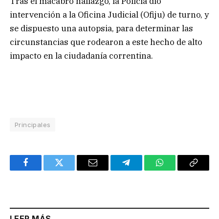
Tras el macabro hallazgo, la Policía dio
intervención a la Oficina Judicial (Ofiju) de turno, y
se dispuesto una autopsia, para determinar las
circunstancias que rodearon a este hecho de alto
impacto en la ciudadanía correntina.
Principales
Facebook
Twitter
Email
Telegram
WhatsApp
Copy
Link
LEER MÁS