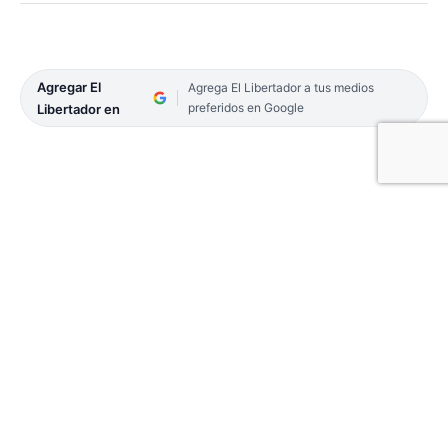
Agregar El
Agrega El Libertador a tus medios
preferidos en Google
Libertador en
Un escándalo de grandes proporciones se desató
este jueves entre el nuevo abogado de la familia de
Loan, Juan Pablo Gallego y la defensora de
Laudelina Peña, Mónica Chirivin.