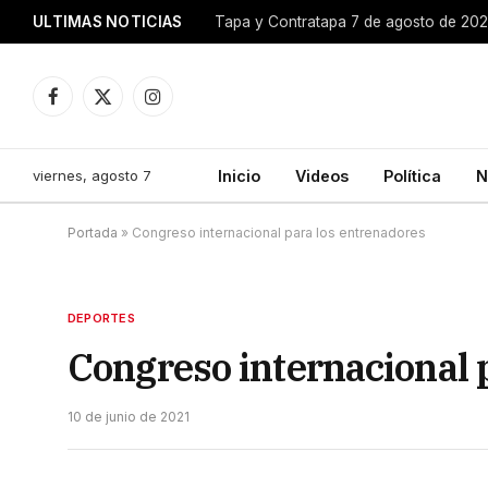
ULTIMAS NOTICIAS
Tapa y Contratapa 7 de agosto de 20
Facebook
X
Instagram
(Twitter)
viernes, agosto 7
Inicio
Videos
Política
N
Portada
»
Congreso internacional para los entrenadores
DEPORTES
Congreso internacional 
10 de junio de 2021