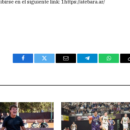
birse en el siguiente link: 1https://atebara.ar/
Facebook
Twitter
Email
Telegram
WhatsAp