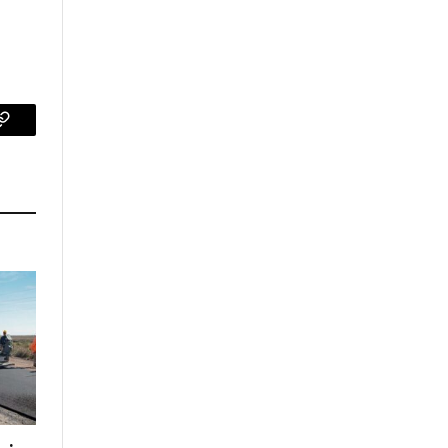
p
Copy
Link