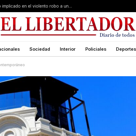
Curuzú Cuatiá: detuvieron a un séptimo implicado en el violento robo a una anciana
acionales
Sociedad
Interior
Policiales
Deportes
Contemporáneo