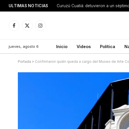
ULTIMAS NOTICIAS
Facebook
X
Instagram
(Twitter)
jueves, agosto 6
Inicio
Videos
Política
N
Portada
»
Confirmaron quién queda a cargo del Museo de Arte 