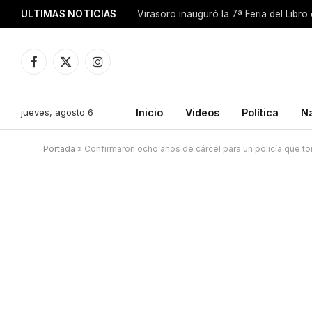
ULTIMAS NOTICIAS
Facebook
X
Instagram
(Twitter)
jueves, agosto 6
Inicio
Videos
Política
N
Portada
»
Confirmaron ocho años de cárcel para un policía que t