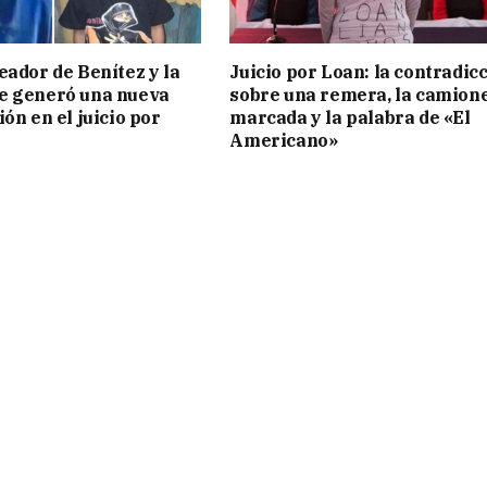
eador de Benítez y la
Juicio por Loan: la contradic
e generó una nueva
sobre una remera, la camion
ón en el juicio por
marcada y la palabra de «El
Americano»