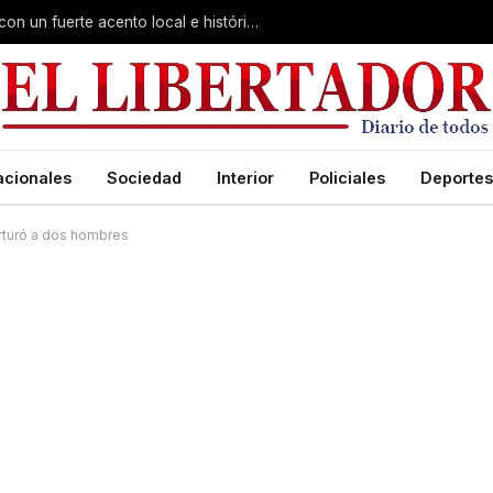
Virasoro inauguró la 7ª Feria del Libro con un fuerte acento local e histórico
acionales
Sociedad
Interior
Policiales
Deportes
orturó a dos hombres