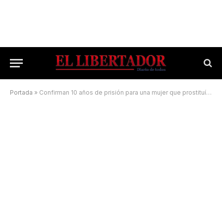
Portada
»
Confirman 10 años de prisión para una mujer que prostituía a su hija ciega