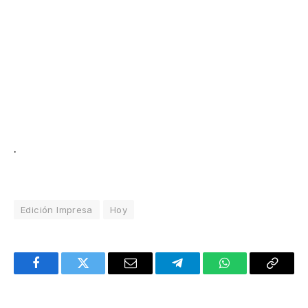
.
Edición Impresa
Hoy
Facebook
Twitter
Email
Telegram
WhatsApp
Copy
Link