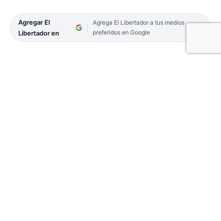
Agregar El
Agrega El Libertador a tus medios
preferidos en Google
Libertador en
La vacuna contra el coronavirus de Pfizer tiene
una eficacia superior al 90% en la prevención de
las formas sintomáticas de la enfermedad en
niños de entre 5 y 11 años, afirmó la compañía en
el documento que entregó a la Administración de
Alimentos y Medicamentos de Estados Unidos
(FDA) para que evalúe la aprobación del uso de