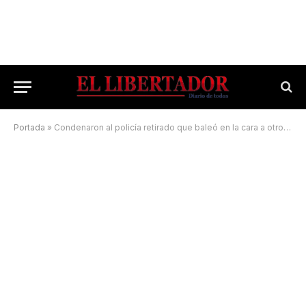
Portada
»
Condenaron al policía retirado que baleó en la cara a otro hombre